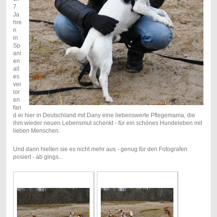
7
Ja
hre
n
in
Sp
ani
en
all
es
ver
lor
en
fan
d er hier in Deutschland mit Dany eine liebenswerte Pflegemama, die
ihm wieder neuen Lebensmut schenkt - für ein schönes Hundeleben mit
lieben Menschen.
Und dann hielten sie es nicht mehr aus - genug für den Fotografen
posiert - ab gings...