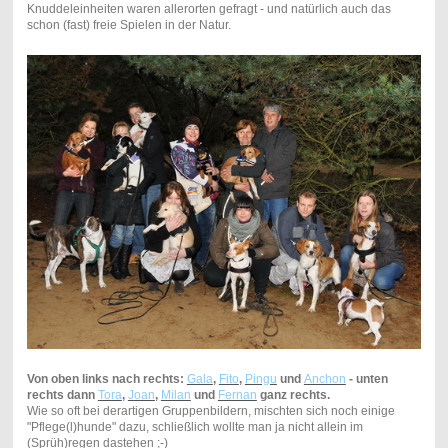
Knuddeleinheiten waren allerorten gefragt - und natürlich auch das
schon (fast) freie Spielen in der Natur.
Von oben links nach rechts:
Gala
,
Fito
,
Pingu
und
Anchon
- unten
rechts dann
Tora
,
Joan
,
Milan
und
Fernan
ganz rechts.
Wie so oft bei derartigen Gruppenbildern, mischten sich noch einige
"Pflege(l)hunde" dazu, schließlich wollte man ja nicht allein im
(Sprüh)regen dastehen ;-)