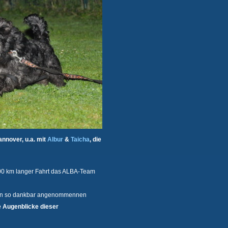
nnover, u.a. mit
Albur
&
Taicha
, die
00 km langer Fahrt das ALBA-Team
ielen so dankbar angenommennen
 Augenblicke dieser