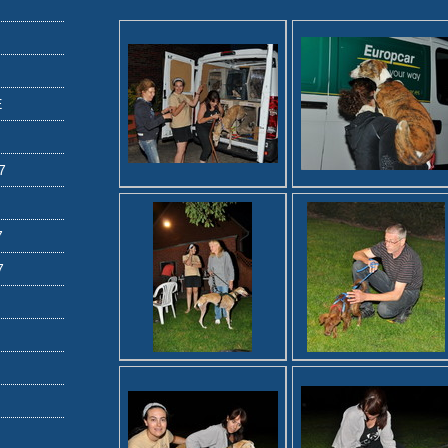
E
7
7
7