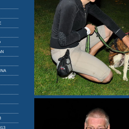
E
D
AN
INA
3
013