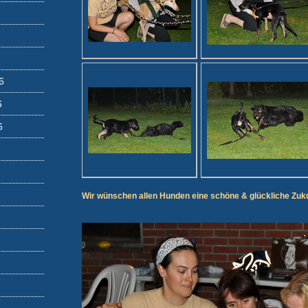
6
6
6
Wir wünschen allen Hunden eine schöne & glückliche Zuku