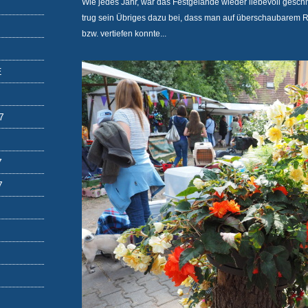
Wie jedes Jahr, war das Festgelände wieder liebevoll geschm
trug sein Übriges dazu bei, dass man auf überschaubarem 
bzw. vertiefen konnte...
E
7
7
7