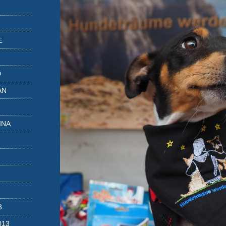
E
D
AN
INA
3
013