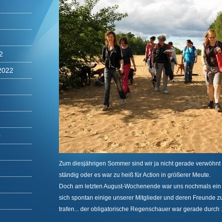
2
2022
0
Zum diesjährigen Sommer sind wir ja nicht gerade verwöhnt
9
ständig oder es war zu heiß für Action in größerer Meute.
Doch am letzten August-Wochenende war uns nochmals ein l
sich spontan einige unserer Mitglieder und deren Freunde
trafen... der obligatorische Regenschauer war gerade durch :