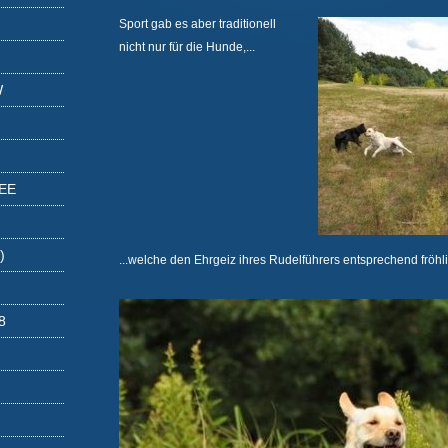
Sport gab es aber traditionell
nicht nur für die Hunde,...
W
EE
)
...welche den Ehrgeiz ihres Rudelführers entsprechend fröhli
8