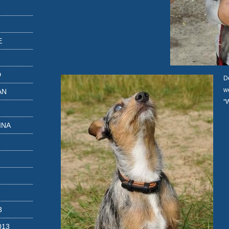
E
D
D
w
AN
"
INA
3
013