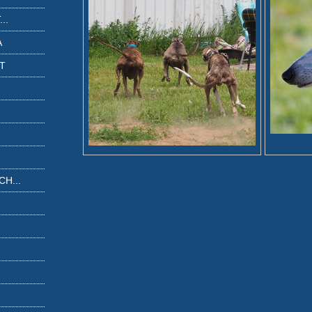
..
A
IT
H...