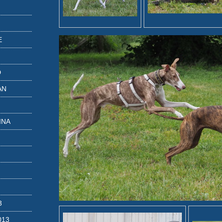
E
D
AN
INA
3
013