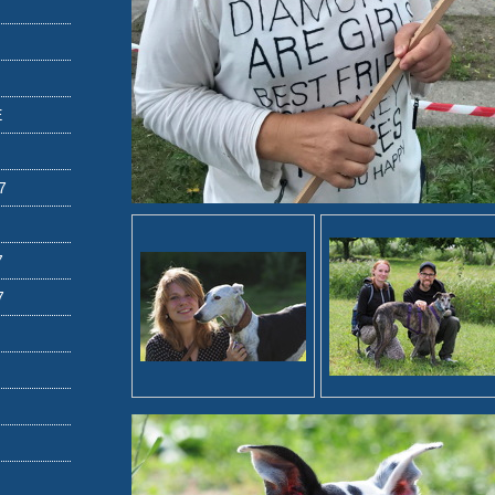
E
7
7
7