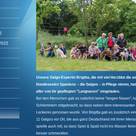
2
2022
Unsere Galgo-Expertin Brigitta, die mit viel Herzblut di
0
Hundeseelen Spaniens – die Galgos – in Pflege nimmt, hat
aller von ihr gepflegten "Langnasen" eingeladen.
Bei den Menschen gab es natürlich keine "langen Nasen", ha
9
Schlemmern mitgebracht, so dass neben dem interessanten
Leckeres genossen wurde. Von Brigitta gab es zusätzlich ein 
11 Galgos vor Ort, die aus ganz Deutschland mit ihren Mens
spielte auch mit, so dass Spiel & Spaß nicht ins Wasser fie
besser schmeckten.