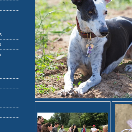
6
6
6