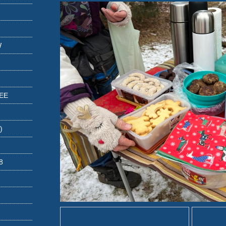
W
EE
)
8