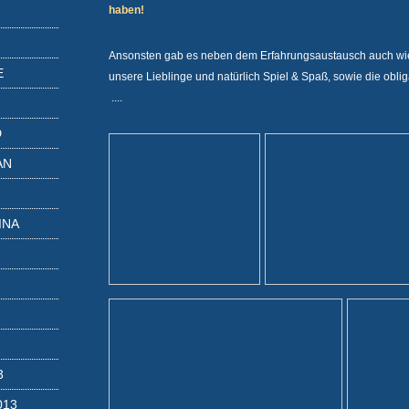
haben!
Ansonsten gab es neben dem Erfahrungsaustausch auch wied
E
unsere Lieblinge und natürlich Spiel & Spaß, sowie die obl
....
D
AN
INA
3
013