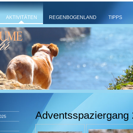
AKTIVITÄTEN
REGENBOGENLAND
TIPPS
Adventsspaziergang
025