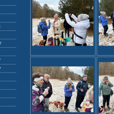
E
7
7
7