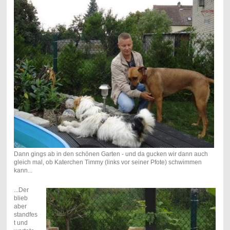
Dann gings ab in den schönen Garten - und da gucken wir dann auch
gleich mal, ob Katerchen Timmy (links vor seiner Pfote) schwimmen
kann...
...Der
blieb
aber
standfes
t und