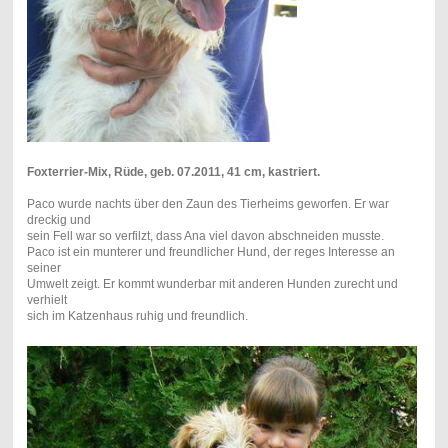
Foxterrier-Mix, Rüde, geb. 07.2011, 41 cm, kastriert.
Paco wurde nachts über den Zaun des Tierheims geworfen. Er war
dreckig und
sein Fell war so verfilzt, dass Ana viel davon abschneiden musste.
Paco ist ein munterer und freundlicher Hund, der reges Interesse an
seiner
Umwelt zeigt. Er kommt wunderbar mit anderen Hunden zurecht und
verhielt
sich im Katzenhaus ruhig und freundlich.