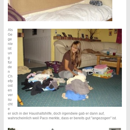
Als
Ge
ge
nle
ist
un
g
für
de
n
Ch
efp
ost
en
ver
su
cht
e
er sich in der Haushaltshilfe, doch irgendwie gab er dann auf,
wahrscheinlich weil Paco merkte, dass er bereits gut "angezogen" ist.