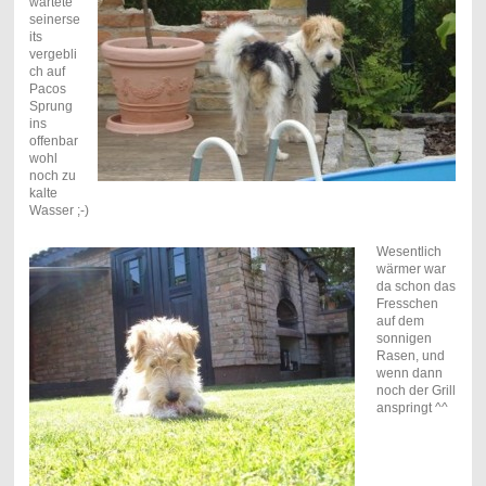
wartete
seinerse
its
vergebli
ch auf
Pacos
Sprung
ins
offenbar
wohl
noch zu
kalte
Wasser ;-)
Wesentlich
wärmer war
da schon das
Fresschen
auf dem
sonnigen
Rasen, und
wenn dann
noch der Grill
anspringt ^^