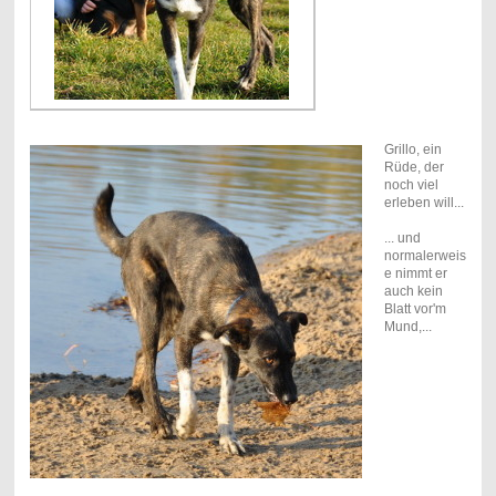
Grillo, ein
Rüde, der
noch viel
erleben will...
... und
normalerweis
e nimmt er
auch kein
Blatt vor'm
Mund,...