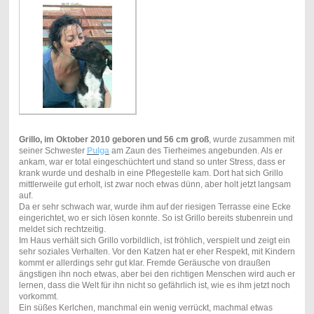
Grillo, im Oktober 2010 geboren und 56 cm groß
, wurde zusammen mit
seiner Schwester
Pulga
am Zaun des Tierheimes angebunden. Als er
ankam, war er total eingeschüchtert und stand so unter Stress, dass er
krank wurde und deshalb in eine Pflegestelle kam. Dort hat sich Grillo
mittlerweile gut erholt, ist zwar noch etwas dünn, aber holt jetzt langsam
auf.
Da er sehr schwach war, wurde ihm auf der riesigen Terrasse eine Ecke
eingerichtet, wo er sich lösen konnte. So ist Grillo bereits stubenrein und
meldet sich rechtzeitig.
Im Haus verhält sich Grillo vorbildlich, ist fröhlich, verspielt und zeigt ein
sehr soziales Verhalten. Vor den Katzen hat er eher Respekt, mit Kindern
kommt er allerdings sehr gut klar. Fremde Geräusche von draußen
ängstigen ihn noch etwas, aber bei den richtigen Menschen wird auch er
lernen, dass die Welt für ihn nicht so gefährlich ist, wie es ihm jetzt noch
vorkommt.
Ein süßes Kerlchen, manchmal ein wenig verrückt, machmal etwas