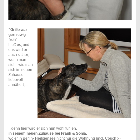
"Grillo wär
gern ewig
froh"
hieß es, und
das wird er
auch sicher,
wenn man
sieht, wie man
sich im neuen
Zuhause
liebevoll
annähert,...
...denn hier wird er sich nun wohl fühlen,
in seinem neuen Zuhause bei Frank & Sonja,
wo er in Berlin- Heiligensee nicht nur die Wohnung (incl. Couch ;-)