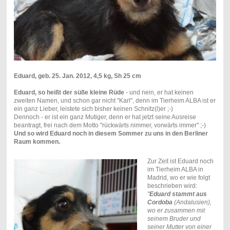
Eduard, geb. 25. Jan. 2012, 4,5 kg, Sh 25 cm
Eduard, so heißt der süße kleine Rüde
- und nein, er hat keinen
zweiten Namen, und schon gar nicht "Karl", denn im Tierheim ALBA ist er
ein ganz Lieber, leistete sich bisher keinen Schnitz(l)er ;-)
Dennoch - er ist ein ganz Mutiger, denn er hat jetzt seine Ausreise
beantragt, frei nach dem Motto "rückwärts nimmer, vorwärts immer" ;-)
Und so wird Eduard noch in diesem Sommer zu uns in den Berliner
Raum kommen.
Zur Zeit ist Eduard noch
im Tierheim ALBA in
Madrid, wo er wie folgt
beschrieben wird:
"
Eduard stammt aus
Cordoba
(Andalusien),
wo er zusammen mit
seinem Bruder und
seiner Mutter von einer