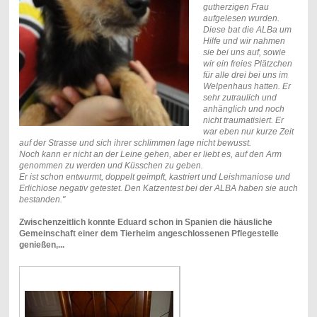
gutherzigen Frau
aufgelesen wurden.
Diese bat die ALBa um
Hilfe und wir nahmen
sie bei uns auf, sowie
wir ein freies Plätzchen
für alle drei bei uns im
Welpenhaus hatten.
Er
sehr zutraulich und
anhänglich und noch
nicht traumatisiert. Er
war eben nur kurze Zeit
auf der Strasse und sich ihrer schlimmen lage nicht bewusst.
Noch kann er nicht an der Leine gehen, aber er liebt es, auf den Arm
genommen zu werden und Küsschen zu geben.
Er ist schon entwurmt, doppelt geimpft, kastriert und Leishmaniose und
Erlichiose negativ getestet.
Den Katzentest bei der ALBA haben sie auch
bestanden."
Zwischenzeitlich konnte Eduard schon in Spanien die häusliche
Gemeinschaft einer dem Tierheim angeschlossenen Pflegestelle
genießen,...