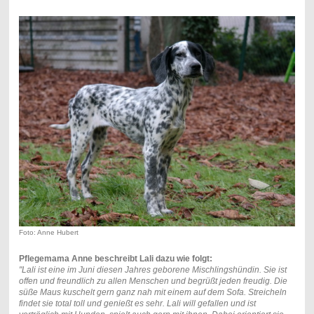
Foto: Anne Hubert
Pflegemama Anne beschreibt Lali dazu wie folgt:
"Lali ist eine im Juni diesen Jahres geborene Mischlingshündin. Sie ist
offen und freundlich zu allen Menschen und begrüßt jeden freudig. Die
süße Maus kuschelt gern ganz nah mit einem auf dem Sofa. Streicheln
findet sie total toll und genießt es sehr. Lali will gefallen und ist