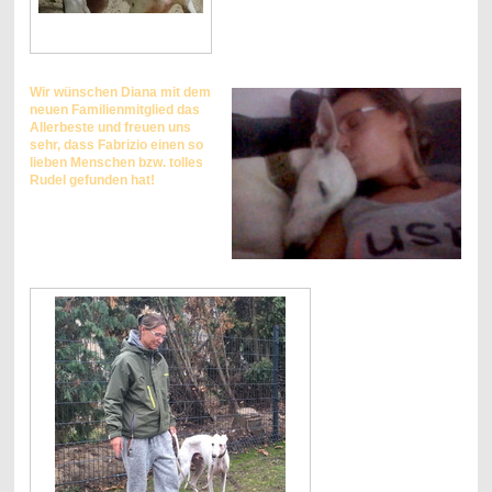
Wir wünschen Diana mit dem
neuen Familienmitglied das
Allerbeste und freuen uns
sehr, dass Fabrizio einen so
lieben Menschen bzw. tolles
Rudel gefunden hat!