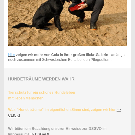
Hier
zeigen wir mehr von Cola in ihrer großen flickr-Galerie
- anfangs
noch zusammen mit Schwesterchen Bella bei den Pflegeeltern.
HUNDETRÄUME WERDEN WAHR
Tierschutz für ein schönes Hundeleben
mit lieben Menschen
Was "Hundeträume" im eigentlichen Sinne sind, zeigen wir hier
=>
CLICK!
Wir bitten um Beachtung unserer Hinweise zur DSGVO im
Impressum!
=> DSGVO!