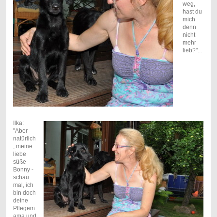
weg,
hast du
mich
denn
nicht
mehr
lieb?"...
Ilka:
"Aber
natürlich
, meine
liebe
süße
Bonny -
schau
mal, ich
bin doch
deine
Pflegem
ama und